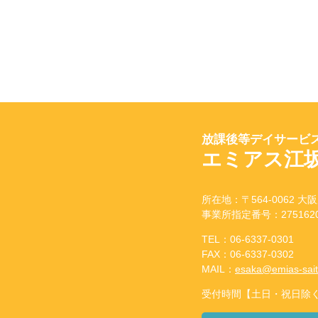
放課後等デイサービス
エミアス江
所在地：〒564-0062 大阪
事業所指定番号：2751620
TEL：06-6337-0301
FAX：06-6337-0302
MAIL：
esaka@emias-sai
受付時間【土日・祝日除く】：